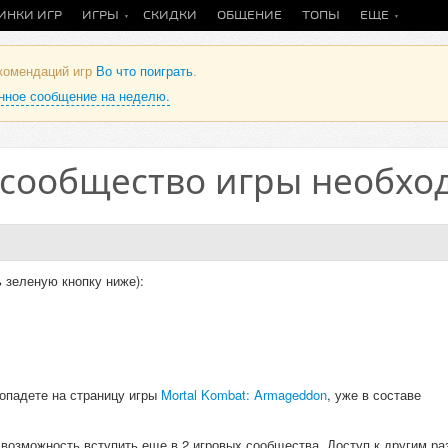
ИНКИ ИГР
ИГРЫ
СКИДКИ
ОБЩЕНИЕ
ТОПЫ
ЕЩЕ
екомендаций игр
Во что поиграть
.
анное сообщение на неделю.
 сообщество игры необхо
 зеленую кнопку ниже):
опадете на страницу игры
Mortal Kombat: Armageddon
, уже в составе
и возможность вступить еще в 2 игровых сообщества. Доступ к другим р