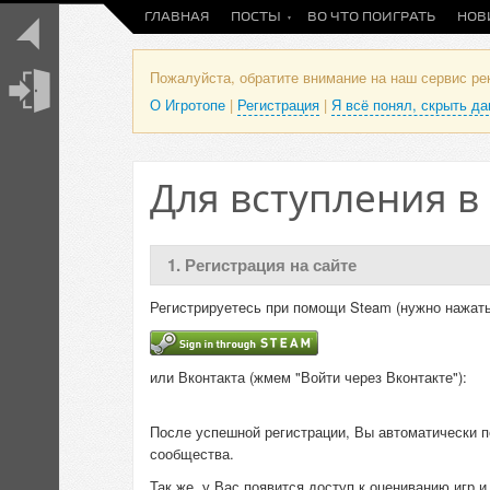
ГЛАВНАЯ
ПОСТЫ
ВО ЧТО ПОИГРАТЬ
НОВ
Пожалуйста, обратите внимание на наш сервис р
О Игротопе
|
Регистрация
|
Я всё понял, скрыть д
Для вступления в
1. Регистрация на сайте
Регистрируетесь при помощи Steam (нужно нажать
или Вконтакта (жмем "Войти через Вконтакте"):
После успешной регистрации, Вы автоматически п
сообщества.
Так же, у Вас появится доступ к оцениванию игр 