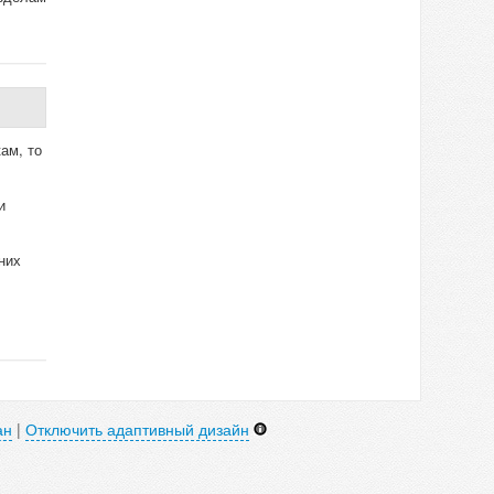
ам, то
и
них
ан
|
Отключить адаптивный дизайн