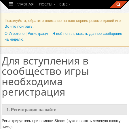
ГЛАВНАЯ
ПОСТЫ
ЕЩЕ
Пожалуйста, обратите внимание на наш сервис рекомендаций игр
Во что поиграть
.
О Игротопе
|
Регистрация
|
Я всё понял, скрыть данное сообщение
на неделю.
Для вступления в
сообщество игры
необходима
регистрация
1. Регистрация на сайте
Регистрируетесь при помощи Steam (нужно нажать зеленую кнопку
ниже):