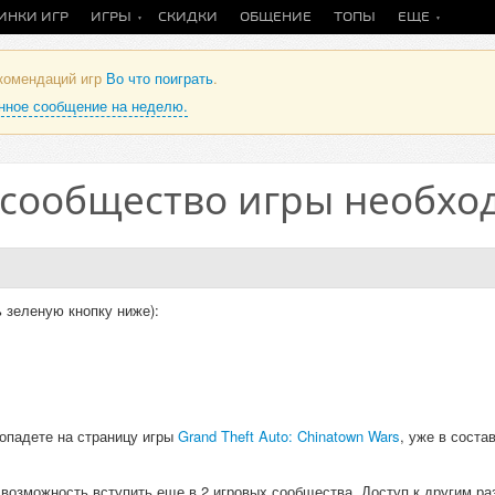
ИНКИ ИГР
ИГРЫ
СКИДКИ
ОБЩЕНИЕ
ТОПЫ
ЕЩЕ
екомендаций игр
Во что поиграть
.
анное сообщение на неделю.
 сообщество игры необхо
 зеленую кнопку ниже):
опадете на страницу игры
Grand Theft Auto: Chinatown Wars
, уже в соста
и возможность вступить еще в 2 игровых сообщества. Доступ к другим р