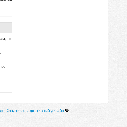
ам, то
и
них
ан
|
Отключить адаптивный дизайн