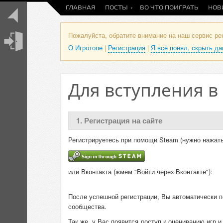
ГЛАВНАЯ
ПОСТЫ
ВО ЧТО ПОИГРАТЬ
НОВ
Пожалуйста, обратите внимание на наш сервис р
О Игротопе
|
Регистрация
|
Я всё понял, скрыть д
Для вступления в
1. Регистрация на сайте
Регистрируетесь при помощи Steam (нужно нажать
или Вконтакта (жмем "Войти через Вконтакте"):
После успешной регистрации, Вы автоматически п
сообщества.
Так же, у Вас появится доступ к оцениванию игр 